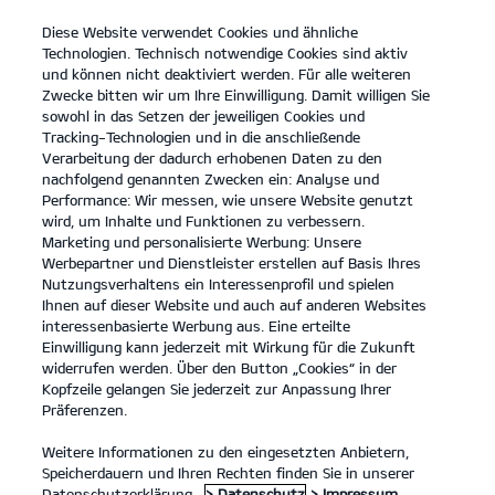
Diese Website verwendet Cookies und ähnliche
open
Technologien. Technisch notwendige Cookies sind aktiv
menu
und können nicht deaktiviert werden. Für alle weiteren
KONTAKT
Zwecke bitten wir um Ihre Einwilligung. Damit willigen Sie
sowohl in das Setzen der jeweiligen Cookies und
Tracking-Technologien und in die anschließende
PROBEFAHRT
Verarbeitung der dadurch erhobenen Daten zu den
nachfolgend genannten Zwecken ein: Analyse und
Performance: Wir messen, wie unsere Website genutzt
wird, um Inhalte und Funktionen zu verbessern.
Marketing und personalisierte Werbung: Unsere
Werbepartner und Dienstleister erstellen auf Basis Ihres
Nutzungsverhaltens ein Interessenprofil und spielen
Ihnen auf dieser Website und auch auf anderen Websites
Modelle
interessenbasierte Werbung aus. Eine erteilte
Einwilligung kann jederzeit mit Wirkung für die Zukunft
widerrufen werden. Über den Button „Cookies“ in der
Business
Kopfzeile gelangen Sie jederzeit zur Anpassung Ihrer
Präferenzen.
Angebote
Weitere Informationen zu den eingesetzten Anbietern,
Speicherdauern und Ihren Rechten finden Sie in unserer
Datenschutzerklärung.
> Datenschutz
> Impressum